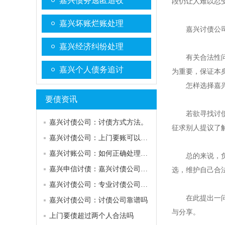
嘉兴债务逃匿追收
段仍让人难以忍
嘉兴坏账烂账处理
嘉兴讨债公
嘉兴经济纠纷处理
有关合法性
嘉兴个人债务追讨
为重要，保证本
怎样选择
嘉
要债资讯
若欲寻找讨
嘉兴讨债公司：讨债方式方法。
征求别人提议了
嘉兴讨债公司：上门要账可以去几个人？
嘉兴讨账公司：如何正确处理债务纠纷
总的来说，
嘉兴申信讨债：嘉兴讨债公司哪家好
选，维护自己合
嘉兴讨债公司：专业讨债公司电话
在此提出一
嘉兴讨债公司：讨债公司靠谱吗
与分享。
上门要债超过两个人合法吗