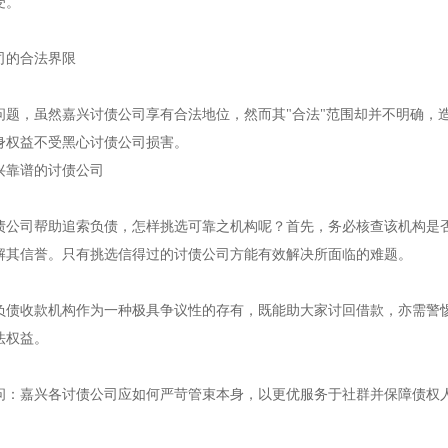
受。
司的合法界限
问题，虽然
嘉兴
讨债公司享有合法地位，然而其"合法"范围却并不明确，
身权益不受黑心讨债公司损害。
兴
靠谱的讨债公司
债公司帮助追索负债，怎样挑选可靠之机构呢？首先，务必核查该机构是
解其信誉。只有挑选信得过的讨债公司方能有效解决所面临的难题。
负债收款机构作为一种极具争议性的存有，既能助大家讨回借款，亦需警
法权益。
问：嘉兴各讨债公司应如何严苛管束本身，以更优服务于社群并保障债权