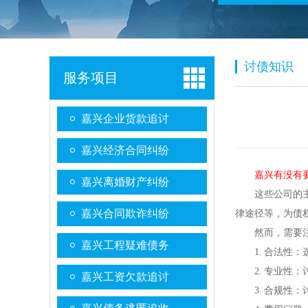
讨债知识
服务项目
嘉兴企业货款追讨
嘉兴经济合同纠纷
嘉兴有没有
嘉兴离婚财产纠纷
这些公司的
嘉兴合同欺诈纠纷
律途径等，为债
然而，需要
嘉兴工程疑难债务
1. 合法
2. 专业
嘉兴工资欠款追讨
3. 合规