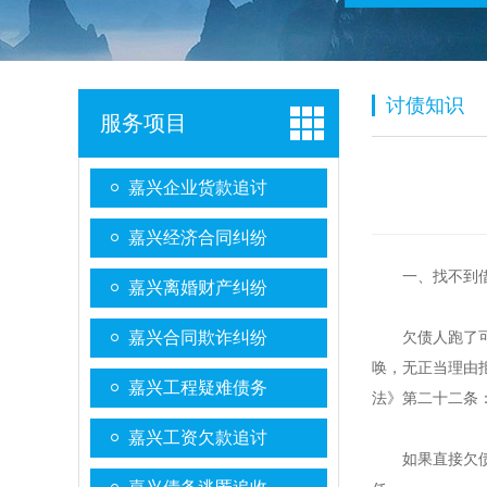
讨债知识
服务项目
嘉兴企业货款追讨
嘉兴经济合同纠纷
一、找不到
嘉兴离婚财产纠纷
嘉兴合同欺诈纠纷
欠债人跑了可以
唤，无正当理由
嘉兴工程疑难债务
法》第二十二条
嘉兴工资欠款追讨
如果直接欠债人