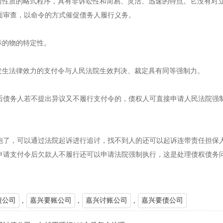
性质的略式程序，具有非诉讼性和简易、灵活、迅速的特点。它没有对立
面审查，以命令的方式催促债务人履行义务。
的物的特定性。
生法律效力的支付令与人民法院生效判决、裁定具有同等强制力。
务人若不提出异议又不履行支付令的，债权人可直接申请人民法院强制
，可以通过法院起诉进行追讨，找不到人的还可以起诉连带责任担保人
申请支付令后欠款人不履行还可以申请法院强制执行，这是处理债权债务
债公司
,
嘉兴要账公司
,
嘉兴讨账公司
,
嘉兴要债公司