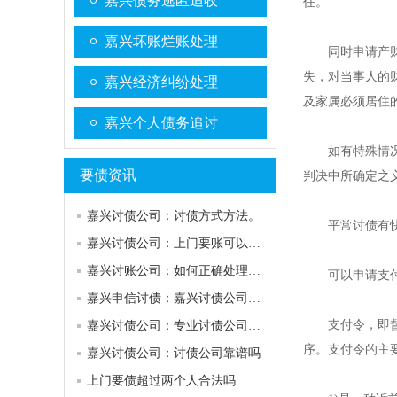
嘉兴债务逃匿追收
任。
嘉兴坏账烂账处理
同时申请产财保
失，对当事人的
嘉兴经济纠纷处理
及家属必须居住
嘉兴个人债务追讨
如有特殊情况可
要债资讯
判决中所确定之
嘉兴讨债公司：讨债方式方法。
平常讨债有快速
嘉兴讨债公司：上门要账可以去几个人？
嘉兴讨账公司：如何正确处理债务纠纷
可以申请支
嘉兴申信讨债：嘉兴讨债公司哪家好
支付令，即督促
嘉兴讨债公司：专业讨债公司电话
序。支付令的主
嘉兴讨债公司：讨债公司靠谱吗
上门要债超过两个人合法吗